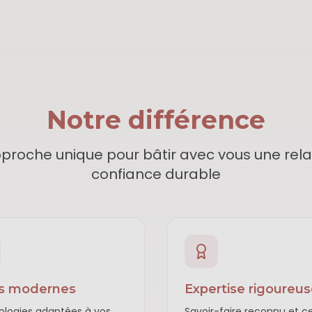
Notre différence
proche unique pour bâtir avec vous une rela
confiance durable
ls modernes
Expertise rigoureu
logies adaptées à vos
Savoir-faire reconnu et ce