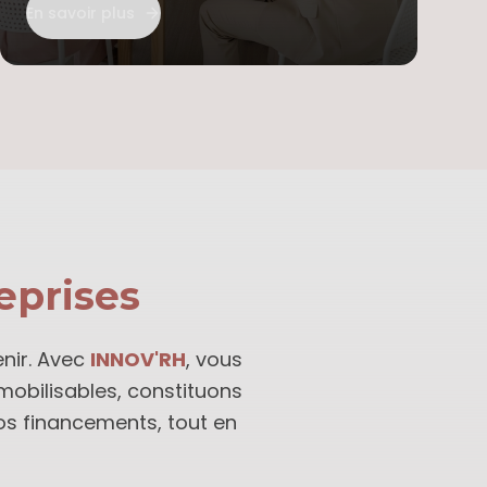
En savoir plus
eprises
enir. Avec
INNOV'RH
, vous
 mobilisables, constituons
vos financements, tout en