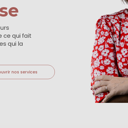
ise
eurs
ce qui fait
s qui la
uvrir nos services